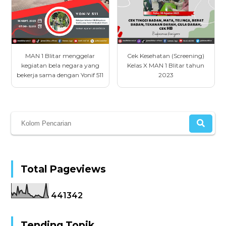
MAN 1 Blitar menggelar
Cek Kesehatan (Screening)
kegiatan bela negara yang
Kelas X MAN 1 Blitar tahun
bekerja sama dengan Yonif 511
2023
Total Pageviews
4
4
1
3
4
2
Tending Topik