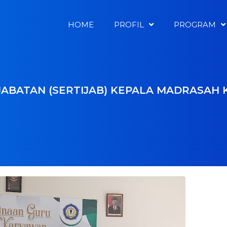
HOME
PROFIL
PROGRAM
JABATAN (SERTIJAB) KEPALA MADRASAH K