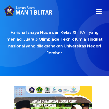
Farisha Isnaya Huda dari Kelas XII IPA 1 yang
menjadi Juara 3 Olimpiade Teknik Kimia Tingkat
nasional yang dilaksanakan Universitas Negeri
Jember