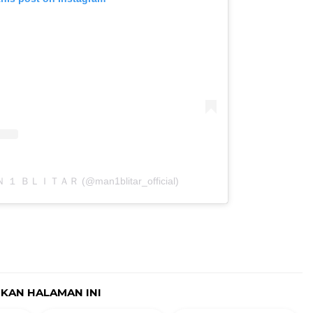
ＡＮ １ ＢＬＩＴＡＲ (@man1blitar_official)
IKAN HALAMAN INI