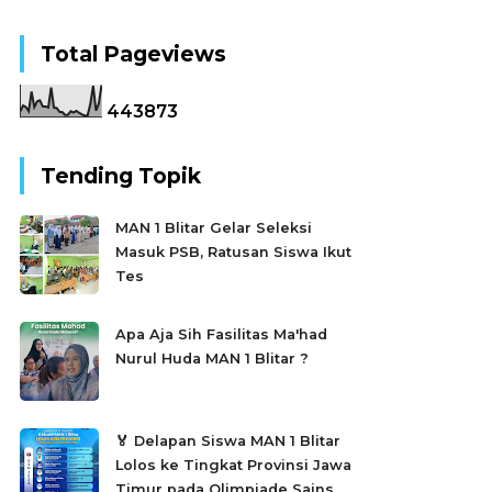
Total Pageviews
4
4
3
8
7
3
Tending Topik
MAN 1 Blitar Gelar Seleksi
Masuk PSB, Ratusan Siswa Ikut
Tes
Apa Aja Sih Fasilitas Ma'had
Nurul Huda MAN 1 Blitar ?
🏅 Delapan Siswa MAN 1 Blitar
Lolos ke Tingkat Provinsi Jawa
Timur pada Olimpiade Sains