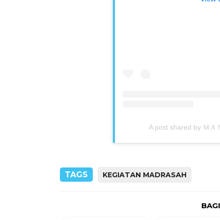
A post shared by Ｍ
TAGS
KEGIATAN MADRASAH
BAG