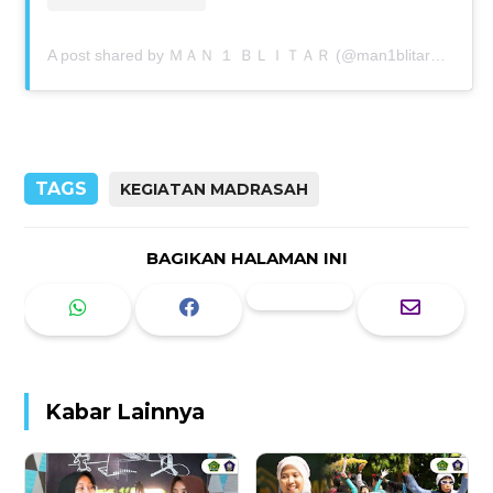
A post shared by ＭＡＮ １ ＢＬＩＴＡＲ (@man1blitar_official)
TAGS
KEGIATAN MADRASAH
BAGIKAN HALAMAN INI
Kabar Lainnya