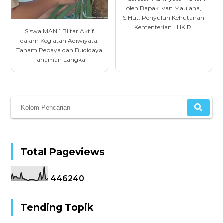
oleh Bapak Ivan Maulana,
S.Hut. Penyuluh Kehutanan
Kementerian LHK RI
Siswa MAN 1 Blitar Aktif
dalam Kegiatan Adiwiyata:
Tanam Pepaya dan Budidaya
Tanaman Langka
Total Pageviews
4
4
6
2
4
0
Tending Topik