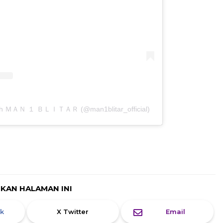
oleh ＭＡＮ １ ＢＬＩＴＡＲ (@man1blitar_official)
IKAN HALAMAN INI
k
X Twitter
Email