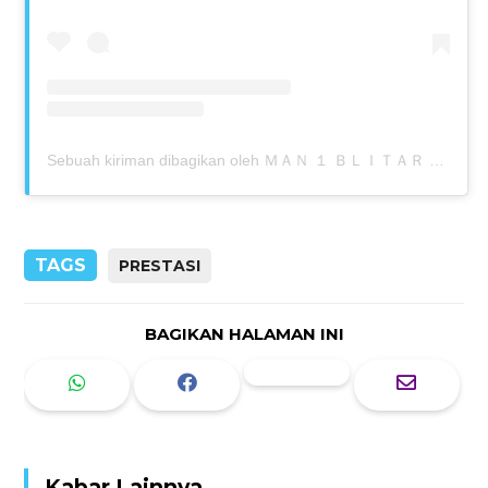
Sebuah kiriman dibagikan oleh ＭＡＮ １ ＢＬＩＴＡＲ (@man1blitar_official)
TAGS
PRESTASI
BAGIKAN HALAMAN INI
Kabar Lainnya