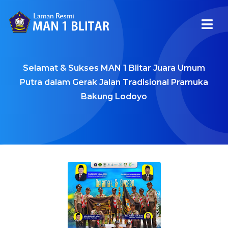
Selamat & Sukses MAN 1 Blitar Juara Umum
Putra dalam Gerak Jalan Tradisional Pramuka
Bakung Lodoyo