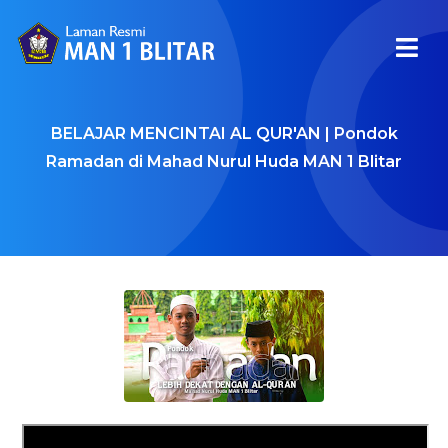
BELAJAR MENCINTAI AL QUR'AN | Pondok
Ramadan di Mahad Nurul Huda MAN 1 Blitar