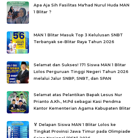
Apa Aja Sih Fasilitas Ma'had Nurul Huda MAN
1 Blitar ?
MAN 1 Blitar Masuk Top 3 Kelulusan SNBT
Terbanyak se-Blitar Raya Tahun 2026
Selamat dan Sukses! 171 Siswa MAN 1 Blitar
Lolos Perguruan Tinggi Negeri Tahun 2026
melalui Jalur SNBP, SNBT, dan SPAN
Selamat atas Pelantikan Bapak Lesus Nur
Prianto A.Kh., M.Pd sebagai Kasi Pendma
Kantor Kementerian Agama Kabupaten Blitar
🏅 Delapan Siswa MAN 1 Blitar Lolos ke
Tingkat Provinsi Jawa Timur pada Olimpiade