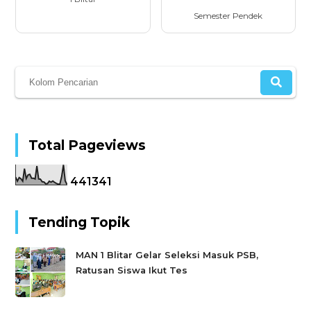
Semester Pendek
Total Pageviews
4
4
1
3
4
1
Tending Topik
MAN 1 Blitar Gelar Seleksi Masuk PSB,
Ratusan Siswa Ikut Tes