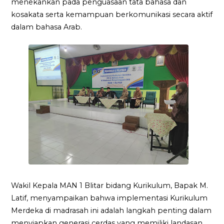
menekankan pada penguasaan tata bahasa dan
kosakata serta kemampuan berkomunikasi secara aktif
dalam bahasa Arab.
Wakil Kepala MAN 1 Blitar bidang Kurikulum, Bapak M.
Latif, menyampaikan bahwa implementasi Kurikulum
Merdeka di madrasah ini adalah langkah penting dalam
menyiapkan generasi cerdas yang memiliki landasan