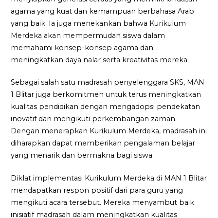
agama yang kuat dan kemampuan berbahasa Arab
yang baik. Ia juga menekankan bahwa Kurikulum
Merdeka akan mempermudah siswa dalam
memahami konsep-konsep agama dan
meningkatkan daya nalar serta kreativitas mereka.
Sebagai salah satu madrasah penyelenggara SKS, MAN
1 Blitar juga berkomitmen untuk terus meningkatkan
kualitas pendidikan dengan mengadopsi pendekatan
inovatif dan mengikuti perkembangan zaman.
Dengan menerapkan Kurikulum Merdeka, madrasah ini
diharapkan dapat memberikan pengalaman belajar
yang menarik dan bermakna bagi siswa.
Diklat implementasi Kurikulum Merdeka di MAN 1 Blitar
mendapatkan respon positif dari para guru yang
mengikuti acara tersebut. Mereka menyambut baik
inisiatif madrasah dalam meningkatkan kualitas