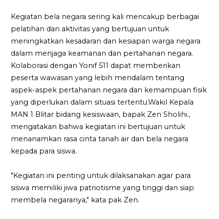
Kegiatan bela negara sering kali mencakup berbagai
pelatihan dan aktivitas yang bertujuan untuk
meningkatkan kesadaran dan kesiapan warga negara
dalam menjaga keamanan dan pertahanan negara.
Kolaborasi dengan Yonif 511 dapat memberikan
peserta wawasan yang lebih mendalam tentang
aspek-aspek pertahanan negara dan kemampuan fisik
yang diperlukan dalam situasi tertentu.Wakil Kepala
MAN 1 Blitar bidang kesiswaan, bapak Zen Sholihi.,
mengatakan bahwa kegiatan ini bertujuan untuk
menanamkan rasa cinta tanah air dan bela negara
kepada para siswa.
"Kegiatan ini penting untuk dilaksanakan agar para
siswa memiliki jiwa patriotisme yang tinggi dan siap
membela negaranya," kata pak Zen.