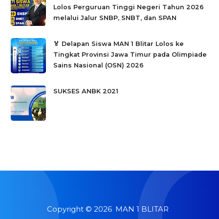
Lolos Perguruan Tinggi Negeri Tahun 2026
melalui Jalur SNBP, SNBT, dan SPAN
🏅 Delapan Siswa MAN 1 Blitar Lolos ke
Tingkat Provinsi Jawa Timur pada Olimpiade
Sains Nasional (OSN) 2026
SUKSES ANBK 2021
Copyright ©
2026
MAN 1 BLITAR