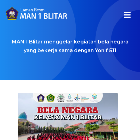
MAN 1 Blitar menggelar kegiatan bela negara
yang bekerja sama dengan Yonif 511