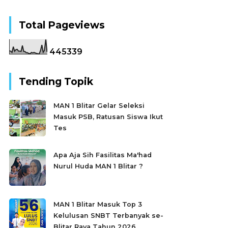
Total Pageviews
4
4
5
3
3
9
Tending Topik
MAN 1 Blitar Gelar Seleksi
Masuk PSB, Ratusan Siswa Ikut
Tes
Apa Aja Sih Fasilitas Ma'had
Nurul Huda MAN 1 Blitar ?
MAN 1 Blitar Masuk Top 3
Kelulusan SNBT Terbanyak se-
Blitar Raya Tahun 2026