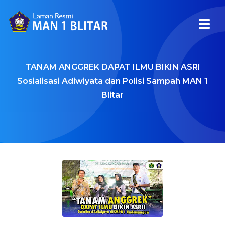
TANAM ANGGREK DAPAT ILMU BIKIN ASRI
Sosialisasi Adiwiyata dan Polisi Sampah MAN 1
Blitar