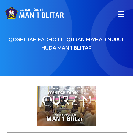
QOSHIDAH FADHOILIL QURAN MA'HAD NURUL
HUDA MAN 1 BLITAR