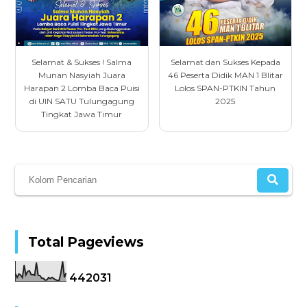
Selamat & Sukses ! Salma
Selamat dan Sukses Kepada
Munan Nasyiah Juara
46 Peserta Didik MAN 1 Blitar
Harapan 2 Lomba Baca Puisi
Lolos SPAN-PTKIN Tahun
di UIN SATU Tulungagung
2025
Tingkat Jawa Timur
Total Pageviews
4
4
2
0
3
1