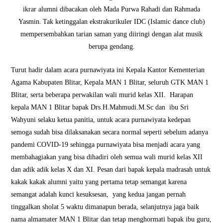
ikrar alumni dibacakan oleh
Mada Purwa Rahadi dan Rahmada
.
Yasmin
Tak ketinggalan ekstrakurikuler IDC (Islamic dance club)
mempersembahkan tarian saman yang diiringi dengan alat musik
berupa gendang.
Turut hadir dalam acara purnawiyata ini Kepala Kantor Kementerian
Agama Kabupaten Blitar, Kepala MAN 1 Blitar, seluruh GTK MAN 1
Blitar, serta beberapa perwakilan wali murid kelas XII.
Harapan
kepala MAN 1 Blitar
bapak Drs.H.Mahmudi.M.Sc
dan ibu Sri
Wahyuni selaku ketua panitia, untuk acara purnawiyata kedepan
semoga sudah bisa dilaksanakan secara normal seperti sebelum adanya
pandemi COVID-19 sehingga purnawiyata bisa menjadi acara yang
membahagiakan yang bisa dihadiri oleh semua wali murid kelas XII
dan adik adik kelas X dan XI.
Pesan dari bapak kepala madrasah untuk
kakak kakak alumni yaitu yang pertama tetap semangat karena
semangat adalah kunci kesuksesan, yang kedua jangan pernah
tinggalkan sholat 5 waktu dimanapun berada, selanjutnya jaga baik
nama almamater MAN 1 Blitar dan tetap menghormati bapak ibu guru,